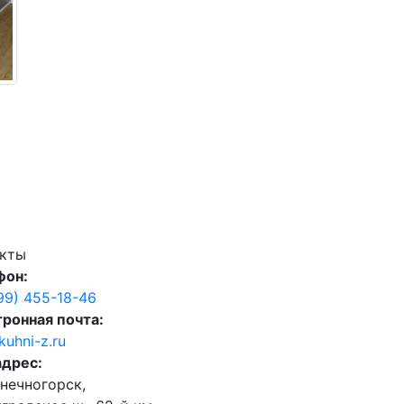
акты
фон:
99) 455-18-46
ронная почта:
kuhni-z.ru
адрес:
лнечногорск,