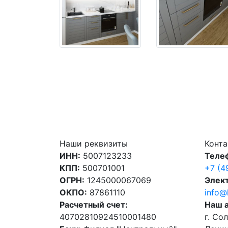
Наши реквизиты
Конт
ИНН:
5007123233
Теле
КПП:
500701001
+7 (4
ОГРН:
1245000067069
Элект
ОКПО:
87861110
info@
Расчетный счет:
Наш 
40702810924510001480
г. Со