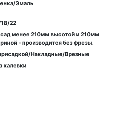
енка/Эмаль
/18/22
сад менее 210мм высотой и 210мм
риной - производится без фрезы.
присадкой/Накладные/Врезные
з калевки